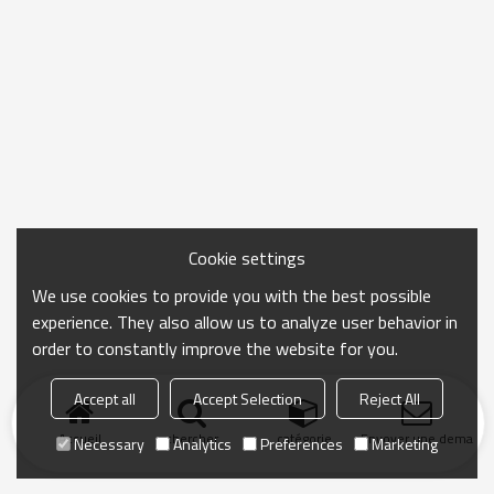
Cookie settings
We use cookies to provide you with the best possible
experience. They also allow us to analyze user behavior in
order to constantly improve the website for you.
Accept all
Accept Selection
Reject All
Accueil
chercher
catégorie
Envoyer une demand
Necessary
Analytics
Preferences
Marketing