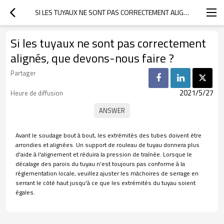
SI LES TUYAUX NE SONT PAS CORRECTEMENT ALIGNÉS, QUE DEVONS-NOUS FAIRE ?
Si les tuyaux ne sont pas correctement
alignés, que devons-nous faire ?
Partager
2021/5/27
Heure de diffusion
Avant le soudage bout à bout, les extrémités des tubes doivent être
arrondies et alignées. Un support de rouleau de tuyau donnera plus
d'aide à l'alignement et réduira la pression de traînée. Lorsque le
décalage des parois du tuyau n'est toujours pas conforme à la
réglementation locale, veuillez ajuster les mâchoires de serrage en
serrant le côté haut jusqu'à ce que les extrémités du tuyau soient
égales.