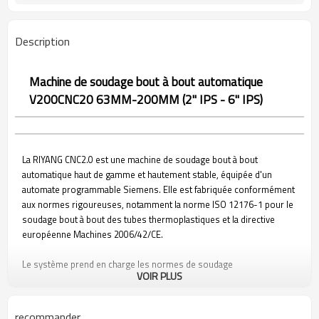
Description
Machine de soudage bout à bout automatique
V200CNC20 63MM-200MM (2" IPS - 6" IPS)
La RIYANG CNC2.0 est une machine de soudage bout à bout
automatique haut de gamme et hautement stable, équipée d'un
automate programmable Siemens. Elle est fabriquée conformément
aux normes rigoureuses, notamment la norme ISO 12176-1 pour le
soudage bout à bout des tubes thermoplastiques et la directive
européenne Machines 2006/42/CE.
Le système prend en charge les normes de soudage
VOIR PLUS
préprogrammées, conformes aux principales normes industrielles
telles que DVS, ISO et ASTM. Des normes personnalisées peuvent
être intégrées à la demande.
recommander