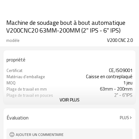
Machine de soudage bout à bout automatique
V200CNC20 63MM-200MM (2" IPS - 6" IPS)
V200 CNC 2.0
modèle
propriété
CE, ISO9001
Certificat
Caisse en contreplaqué
Matériau d'emballage
1 jeu
MOQ
63mm - 200mm
Plage de travail en mm
2" - 6"IPS
Plage de travail en pouces
VOIR PLUS
0 - 80Bar
Plage de pression de
travail
ISO21307, DVS2207 etc
Norme de soudage PEHD
Évaluation
PLUS
appliquée
Automatique
Type d'opération
AJOUTER UN COMMENTAIRE