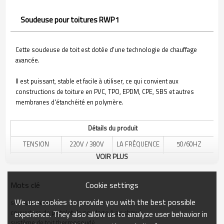
Soudeuse pour toitures RWP1
Cette soudeuse de toit est dotée d'une technologie de chauffage
avancée.
Il est puissant, stable et facile à utiliser, ce qui convient aux
constructions de toiture en PVC, TPO, EPDM, CPE, SBS et autres
membranes d'étanchéité en polymère.
Détails du produit
TENSION
220V / 380V
LA FRÉQUENCE
50/60HZ
VOIR PLUS
VITESSE DE
1.0-10.0M/MIN
PUISSANCE
4200W / 5500W
SOUDAGE
RÉGLABLE
Cookie settings
Mots clé
200N, UN POIDS
TEMPÉRATURE
20℃-620℃
PRESSION DE
PEUT ÊTRE
We use cookies to provide you with the best possible
DE CHAUFFAGE
RÉGLABLE
SOUDAGE
soudeur de toit
AJOUTÉ
couverture de pistolet de soudage à air chaud
experience. They also allow us to analyze user behavior in
système de toit thermosoudé