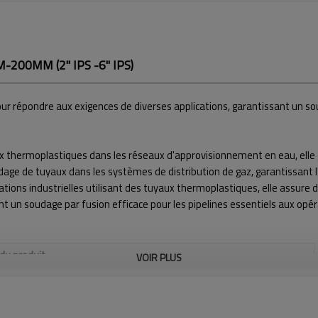
M-200MM (2" IPS -6" IPS)
 répondre aux exigences de diverses applications, garantissant un soud
ux thermoplastiques dans les réseaux d'approvisionnement en eau, elle
dage de tuyaux dans les systèmes de distribution de gaz, garantissant l'
ations industrielles utilisant des tuyaux thermoplastiques, elle assure
rant un soudage par fusion efficace pour les pipelines essentiels aux op
 du produit
VOIR PLUS
PLAGE DE SOUDAGE Ø EXT. (PO)
2" - 6" IPS
ÉCART DE TEMPÉRATURE
MAX. 320 ºC