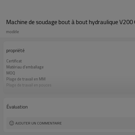
Machine de soudage bout à bout hydraulique V20
modèle
propriété
Certificat
Matériau d'emballage
MOQ
Plage de travail en MM
Plage de travail en pouces
Pression de travail
Norme de soudage PEHD appliquée
Évaluation
AJOUTER UN COMMENTAIRE