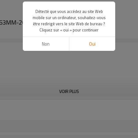
Détecté que vous accédez au site Web
mobile sur un ordinateur, souhaitez-vous
0 63MM-200MM (2" IPS -6" IPS)
être redirigé vers le site Web de bureau ?
Cliquez sur « oui » pour continuer
Non
Oui
VOIR PLUS