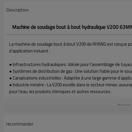
Description
Machine de soudage bout à bout hydraulique V200 63M
La machine de soudage bout à bout V200 de RIYANG est conçue pour
d'application incluent :
● Infrastructures hydrauliques : Idéale pour l'assemblage de tuya
● Systèmes de distribution de gaz : Une solution fiable pour le sou
● Canalisations industrielles : Adaptée à une large gamme d'applic
● Industrie minière : La V200 excelle dans le secteur minier, assu
pour l'eau, les produits chimiques et autres ressources.
Détails
PLAGE DE SOUDAGE Ø EXT. (MM)
63 - 200 MM
recommander
SOURCE DE COURANT
220V±10%, 50/60HZ