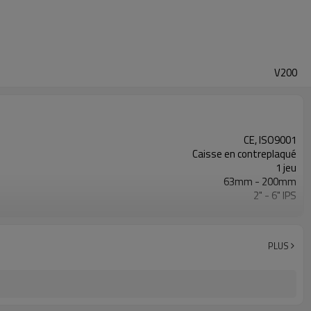
V200
CE, ISO9001
Caisse en contreplaqué
1 jeu
63mm - 200mm
2" - 6" IPS
0 - 80Bar
ISO21307, DVS2207/1, ASTM F2620 etc.
PLUS