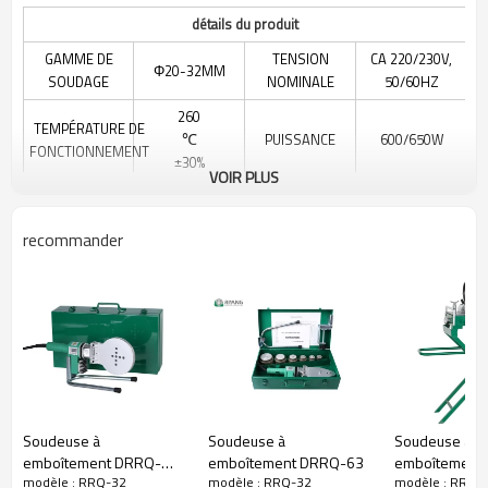
détails du produit
GAMME DE
TENSION
CA 220/230V,
Φ20-32MM
SOUDAGE
NOMINALE
50/60HZ
260
TEMPÉRATURE DE
PUISSANCE
600/650W
℃
FONCTIONNEMENT
±30%
VOIR PLUS
-5
TEMPÉRATURE DE
MATÉRIEL
PP-R, PE, PP, PB,
℃
recommander
L'ENVIRONNEMENT
~ 45
APPLICABLE
PVDF
℃
POIDS NET
1.6KG
PC/CARTON
4
TAILLE DE
435x360x255MM
POIDS/CARTON
17.5KG
CARTON
Soudeuse à
Soudeuse à
Soudeuse à
emboîtement DRRQ-
emboîtement DRRQ-63
emboîtement
modèle : RRQ-32
modèle : RRQ-32
modèle : RRQ-
110
160TS