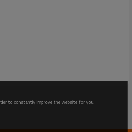
yaux OD 110mm - 400mm
 toute la zone articulaire
order to constantly improve the website for you.