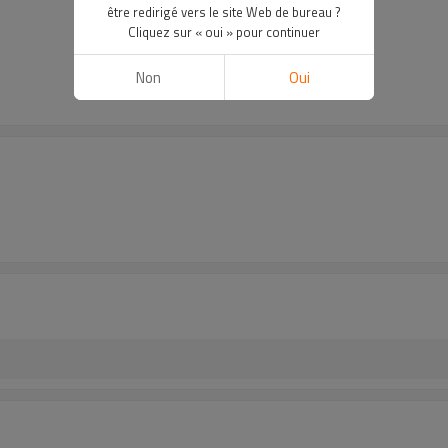
être redirigé vers le site Web de bureau ?
Cliquez sur « oui » pour continuer
Non
Oui