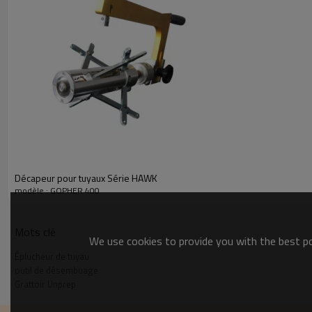
Décapeur pour tuyaux Série HAWK
modèle : GOPHER 400
Mots clé
We use cookies to provide you with the best pos
Éplucheur de tuyau
outil de désembuage
Grattoir Unprep