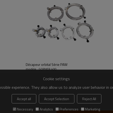
Y compris
- Jeu d'outils de grattoir pour tu
- Maintient le grattage mécanique sur
- Action de grattage plus rapide
Décapeur orbital Série PAW
modèle : GOPHER 400
- Lame durcie
Cookie settings
- Profondeur de coupe contrôlée
sible experience. They also allow us to analyze user behavior in 
Accept all
Accept Selection
Reject All
Necessary
Analytics
Preferences
Marketing