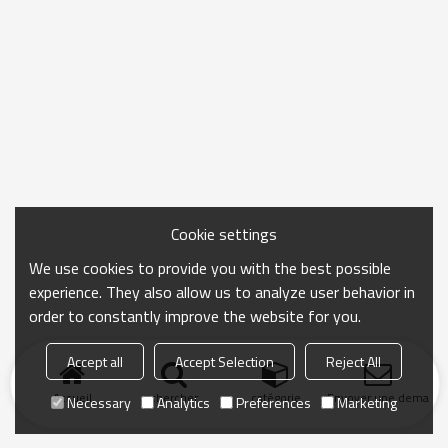
Cookie settings
We use cookies to provide you with the best possible
experience. They also allow us to analyze user behavior in
order to constantly improve the website for you.
Accept all
Accept Selection
Reject All
Accueil
chercher
catégorie
Envoyer une demand
Necessary
Analytics
Preferences
Marketing