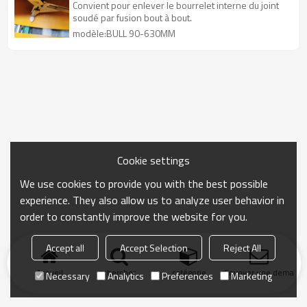
Convient pour enlever le bourrelet interne du joint
soudé par fusion bout à bout.
modèle:BULL 90-630MM
Cookie settings
We use cookies to provide you with the best possible
experience. They also allow us to analyze user behavior in
order to constantly improve the website for you.
Accept all
Accept Selection
Reject All
Accueil
chercher
catégorie
Envoyer une demand
Necessary
Analytics
Preferences
Marketing