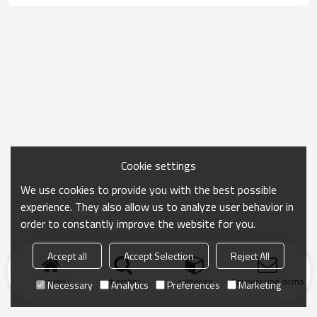
Cookie settings
We use cookies to provide you with the best possible
experience. They also allow us to analyze user behavior in
order to constantly improve the website for you.
Accept all
Accept Selection
Reject All
Accueil
chercher
catégorie
Envoyer une demand
Necessary
Analytics
Preferences
Marketing