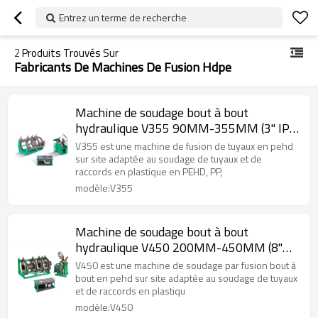
Entrez un terme de recherche
2
Produits Trouvés Sur
Fabricants De Machines De Fusion Hdpe
Machine de soudage bout à bout
hydraulique V355 90MM-355MM (3" IPS
-14" IPS)
V355 est une machine de fusion de tuyaux en pehd
sur site adaptée au soudage de tuyaux et de
raccords en plastique en PEHD, PP,
modèle:V355
Machine de soudage bout à bout
hydraulique V450 200MM-450MM (8"
IPS -18'' IPS)
V450 est une machine de soudage par fusion bout à
bout en pehd sur site adaptée au soudage de tuyaux
et de raccords en plastiqu
modèle:V450