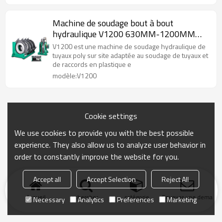
Machine de soudage bout à bout
hydraulique V1200 630MM-1200MM
(24'' IPS - 48'' IPS)
V1200 est une machine de soudage hydraulique de
tuyaux poly sur site adaptée au soudage de tuyaux et
de raccords en plastique e
modèle:V1200
Cookie settings
We use cookies to provide you with the best possible
experience. They also allow us to analyze user behavior in
order to constantly improve the website for you.
Accept all
Accept Selection
Reject All
Accueil
chercher
catégorie
Envoyer une demand
Necessary
Analytics
Preferences
Marketing