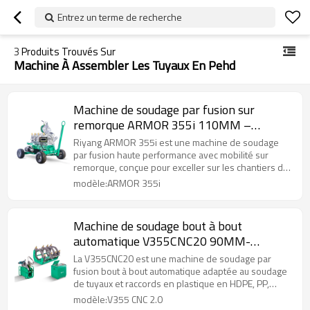
Entrez un terme de recherche
3
Produits Trouvés Sur
Machine À Assembler Les Tuyaux En Pehd
Machine de soudage par fusion sur
remorque ARMOR 355i 110MM –
355MM (4" IPS – 14" IPS)
Riyang ARMOR 355i est une machine de soudage
par fusion haute performance avec mobilité sur
remorque, conçue pour exceller sur les chantiers de
construction.
modèle:ARMOR 355i
Machine de soudage bout à bout
automatique V355CNC20 90MM-
355MM (3" IPS - 14" IPS)
La V355CNC20 est une machine de soudage par
fusion bout à bout automatique adaptée au soudage
de tuyaux et raccords en plastique en HDPE, PP,
PVDF.
modèle:V355 CNC 2.0