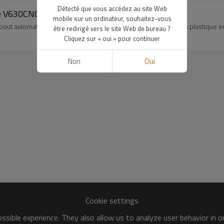
Détecté que vous accédez au site Web
ue V630CNC20 315MM-630MM (12" IPS -24'' IPS)
mobile sur un ordinateur, souhaitez-vous
bout automatique adaptée au soudage de tuyaux et raccords en plastique e
être redirigé vers le site Web de bureau ?
Cliquez sur « oui » pour continuer
Non
Oui
Cookie settings
sible experience. They also allow us to analyze user behavior in 