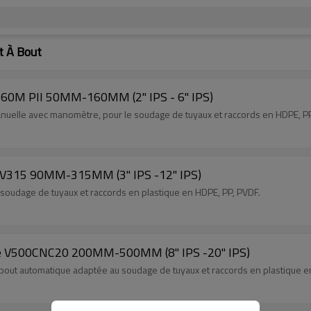
t À Bout
160M PII 50MM-160MM (2" IPS - 6" IPS)
nuelle avec manomètre, pour le soudage de tuyaux et raccords en HDPE, PP
e V315 90MM-315MM (3" IPS -12" IPS)
 soudage de tuyaux et raccords en plastique en HDPE, PP, PVDF.
ue V500CNC20 200MM-500MM (8" IPS -20'' IPS)
bout automatique adaptée au soudage de tuyaux et raccords en plastique e