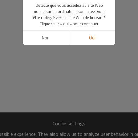
Détecté que vous accédez au site Web
mobile sur un ordinateur, souhaitez-vous
être redirigé vers le site Web de bureau ?
Cliquez sur « oui » pour continuer
Non
Oui
Cookie settings
sible experience. They also allow us to analyze user behavior in 