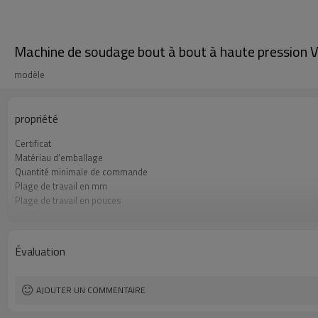
Machine de soudage bout à bout à haute pression
modèle
propriété
Certificat
Matériau d'emballage
Quantité minimale de commande
Plage de travail en mm
Plage de travail en pouces
Plage de pression de service
Norme de soudage HDPE appliquée
Application
Évaluation
AJOUTER UN COMMENTAIRE