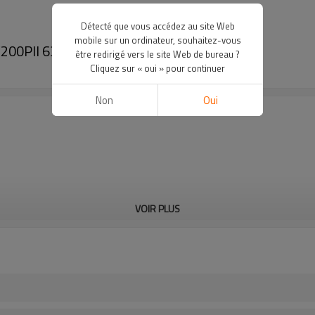
Détecté que vous accédez au site Web
mobile sur un ordinateur, souhaitez-vous
 V200PII 63MM-200MM (2" IPS -6" IPS)
être redirigé vers le site Web de bureau ?
Cliquez sur « oui » pour continuer
Non
Oui
VOIR PLUS