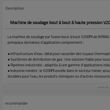
Description
Machine de soudage bout à bout à haute pression V
La machine de soudage par fusion bout à bout V200PII de RIYANG e
principaux domaines d'application comprennent :
● Infrastructure d'eau : Idéal pour raccorder des tuyaux thermo
● Systèmes de distribution de gaz : Une solution fiable pour soud
● Pipelines industriels : adaptés à une gamme d'applications indu
● Industrie minière : le V200PII excelle dans le secteur minier, a
durables pour l'eau, les produits chimiques ou d'autres ressource
Détails
PLAGE DE SOUDAGE Ø EXT. (MM)
63 - 200 MM
recommander
SOURCE DE COURANT
220 V ± 10 %, 50/60 Hz