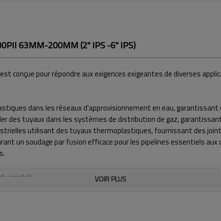
200PII 63MM-200MM (2" IPS -6" IPS)
st conçue pour répondre aux exigences exigeantes de diverses applicat
plastiques dans les réseaux d'approvisionnement en eau, garantissant 
er des tuyaux dans les systèmes de distribution de gaz, garantissant l'
strielles utilisant des tuyaux thermoplastiques, fournissant des joint
ssurant un soudage par fusion efficace pour les pipelines essentiels au
s.
 du produit
VOIR PLUS
PLAGE DE SOUDAGE Ø EXT. (PO)
2" - 6" IPS
ÉCART DE TEMPÉRATURE
MAX. 320 ºC