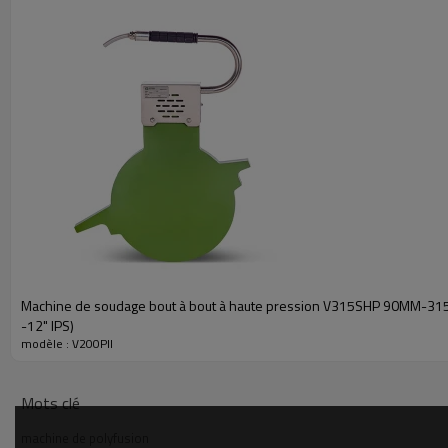
PUISSANCE DE CHAUFFAGE
1.5 KW
PUISSANCE DE LA COUPE
0.85 KW
PUISSANCE DE LA POMPE
1.1 KW
PLAGE DE PRESSION DE SERVICE
0 - 180 BAR
Machine de soudage bout à bout à haute pression V315SHP 90MM-31
-12" IPS)
modèle : V200PII
Mots clé
machine de polyfusion