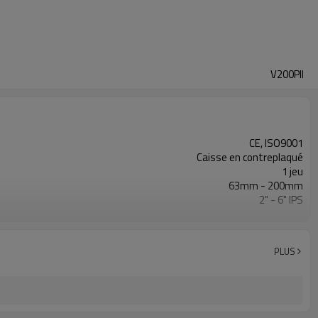
V200PII
CE, ISO9001
Caisse en contreplaqué
1 jeu
63mm - 200mm
2" - 6" IPS
0 - 180Bar
ASTM F2620, ISO21307 haute pression
Soudage par fusion haute pression demandé
PLUS