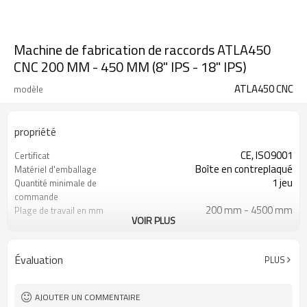
Machine de fabrication de raccords ATLA450
CNC 200 MM - 450 MM (8" IPS - 18" IPS)
ATLA450 CNC
modèle
propriété
CE, ISO9001
Certificat
Boîte en contreplaqué
Matériel d'emballage
1 jeu
Quantité minimale de
commande
200 mm - 4500 mm
Plage de travail en mm
VOIR PLUS
Écran IPS 8" - Écran IPS 18"
Plage de travail en pouces
Coude, T, Croix et Y
Type de raccord fabriqué
PEHD, PP, PVDF etc.
Matériaux soudables
Évaluation
PLUS
ISO21307, DVS2207, ASTM F2620
Norme de soudage par
etc.
fusion appliquée
AJOUTER UN COMMENTAIRE