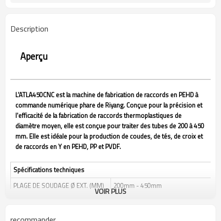
Description
Aperçu
L'ATLA450CNC est la machine de fabrication de raccords en PEHD à
commande numérique phare de Riyang. Conçue pour la précision et
l'efficacité de la fabrication de raccords thermoplastiques de
diamètre moyen, elle est conçue pour traiter des tubes de 200 à 450
mm. Elle est idéale pour la production de coudes, de tés, de croix et
de raccords en Y en PEHD, PP et PVDF.
Spécifications techniques
PLAGE DE SOUDAGE Ø EXT. (MM)
200mm - 450mm
VOIR PLUS
PLAGE DE SOUDAGE Ø EXT. (PO)
8" IPS - 18" IPS
TYPES DE RACCORDS FABRIQUÉS
0°–90° (Coude, Té, Croix),
recommander